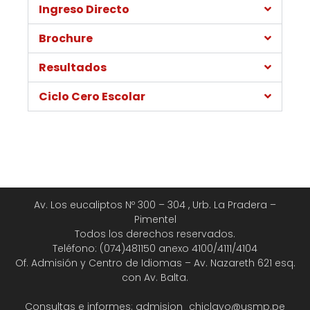
Ingreso Directo
Brochure
Resultados
Ciclo Cero Escolar
Av. Los eucaliptos Nº 300 – 304 , Urb. La Pradera –
Pimentel
Todos los derechos reservados.
Teléfono: (074)481150 anexo 4100/4111/4104
Of. Admisión y Centro de Idiomas – Av. Nazareth 621 esq.
con Av. Balta.
Consultas e informes: admision_chiclayo@usmp.pe