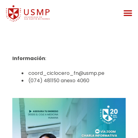
Información
:
coord_ciclocero_fn@usmp.pe
(074) 481150 anexo 4060